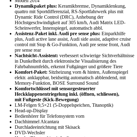
Modell 2014
Dynamikpaket plus:
Keramikbremse, Dynamiklenkung,
quattro mit Sportdifferenzial, RS-Sportfahrwerk plus mit
Dynamic Ride Control (DRC), Anhebung der
Höchstgeschwindigkeit auf 305 km/h, Audi Matrix LED-
Scheinwerfer, Innenspiegel, automatisch abbl.
Assistenz-Paket inkl. Audi pre sense plus:
Einparkhilfe
plus, Audi active lane assist, Audi side assist, adaptive cruise
control mit Stop & Go-Funktion, Audi pre sense front, Audi
pre sense rear
Nachtsicht-Assistent:
verbessert schwierige Sichtverhältnisse
in Dunkelheit durch elektronische Visualisierung des
Fahrbahnumfelds, erkennt Fußgänger und größere Tiere
Komfort-Paket:
Sitzheizung vorn & hinten, Außenspiegel
elektr. anklappbar, beidseitig automatisch abblendend, mit
Memory-Funktion, BOSE Surround Sound
Komfortschlüssel mit sensorgesteuerter
Heckklappenentriegelung inkl. (öffnen, schliessen),
mit Fußgeste (Kick-Bewegung)
LM-Felgen 9,5×21 (5-Doppelspeichen, Titanoptik)
Head-up-Display
Bedienhörer für Telefonsystem vorn
Dachhimmel Alcantara
Durchladeeinrichtung mit Skisack
DVD-Wechsler