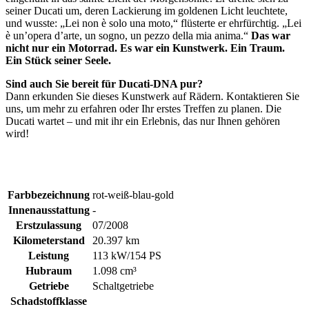
seiner Ducati um, deren Lackierung im goldenen Licht leuchtete,
und wusste: „Lei non è solo una moto,“ flüsterte er ehrfürchtig. „Lei
è un’opera d’arte, un sogno, un pezzo della mia anima.“
Das war
nicht nur ein Motorrad. Es war ein Kunstwerk. Ein Traum.
Ein Stück seiner Seele.
Sind auch Sie bereit für Ducati-DNA pur?
Dann erkunden Sie dieses Kunstwerk auf Rädern. Kontaktieren Sie
uns, um mehr zu erfahren oder Ihr erstes Treffen zu planen. Die
Ducati wartet – und mit ihr ein Erlebnis, das nur Ihnen gehören
wird!
Farbbezeichnung
rot-weiß-blau-gold
Innenausstattung
-
Erstzulassung
07/2008
Kilometerstand
20.397 km
Leistung
113 kW/154 PS
Hubraum
1.098 cm³
Getriebe
Schaltgetriebe
Schadstoffklasse