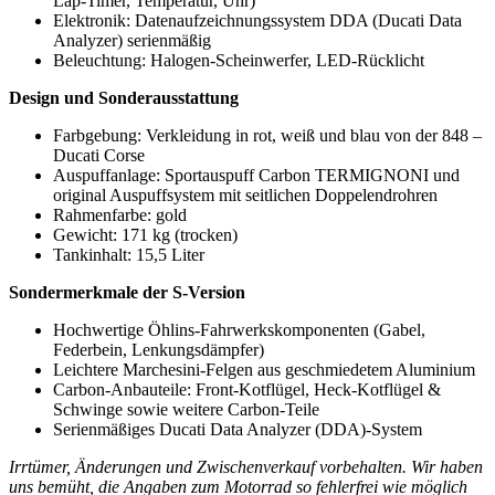
Lap-Timer, Temperatur, Uhr)
Elektronik: Datenaufzeichnungssystem DDA (Ducati Data
Analyzer) serienmäßig
Beleuchtung: Halogen-Scheinwerfer, LED-Rücklicht
Design und Sonderausstattung
Farbgebung: Verkleidung in rot, weiß und blau von der 848 –
Ducati Corse
Auspuffanlage: Sportauspuff Carbon TERMIGNONI und
original Auspuffsystem mit seitlichen Doppelendrohren
Rahmenfarbe: gold
Gewicht: 171 kg (trocken)
Tankinhalt: 15,5 Liter
Sondermerkmale der S-Version
Hochwertige Öhlins-Fahrwerkskomponenten (Gabel,
Federbein, Lenkungsdämpfer)
Leichtere Marchesini-Felgen aus geschmiedetem Aluminium
Carbon-Anbauteile: Front-Kotflügel, Heck-Kotflügel &
Schwinge sowie weitere Carbon-Teile
Serienmäßiges Ducati Data Analyzer (DDA)-System
Irrtümer, Änderungen und Zwischenverkauf vorbehalten. Wir haben
uns bemüht, die Angaben zum Motorrad so fehlerfrei wie möglich