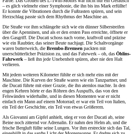
Farbe. Das Grollen des L-Twin-Motors war nicht nur ein Geräusch
– es glich vielmehr einer Symphonie, die ihn bis ins Mark erfüllte!
Er konnte die Vibrationen durch die Fußrasten spüren, und sein
Herzschlag passte sich dem Rhythmus der Maschine an.
Die Straße vor ihm schlängelte sich wie ein dünner Silberstreifen
über die Apenninen, und als er den ersten Pass erreichte, öffnete er
den Gasgriff. Die Ducati schoss nach vorne, kraftvoll und präzise
wie ein Raubtier, das seiner Beute nachjagt. Die Schaltvorgänge
waren butterweich, die
Brembo-Bremsen
packten mit
unerschütterlicher Präzision zu, und das Fahrwerk – oh, das
Öhlins-
Fahrwerk
– ließ ihn jede Unebenheit spüren, aber nie den Halt
verlieren.
Mit jedem weiteren Kilometer fühlte er sich mehr eins mit der
Maschine. Die Kurven der Straße waren wie ein Tanzpartner, und
die Ducati führte mit einer Grazie, die ihn atemlos machte. In den
engen Kehren hörte er das Röhren des Auspuffs, das von den
Felswänden widerhallte, und in diesen Momenten war er nicht
einfach ein Mann auf einem Motorrad; er war ein Teil von Italien,
ein Teil der Geschichte, ein Teil von etwas Größerem.
Als Giovanni am Gipfel anhielt, stieg er von der Ducati ab, seine
Beine noch zitternd vor Adrenalin. Er nahm den Helm ab, und die
frische Bergluft füllte seine Lungen. Vor ihm erstreckte sich das Tal,
eingehüllt in das sanfte Licht der Morgensonne. Er drehte sich zu