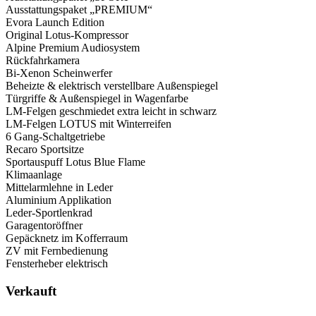
Ausstattungspaket „PREMIUM“
Evora Launch Edition
Original Lotus-Kompressor
Alpine Premium Audiosystem
Rückfahrkamera
Bi-Xenon Scheinwerfer
Beheizte & elektrisch verstellbare Außenspiegel
Türgriffe & Außenspiegel in Wagenfarbe
LM-Felgen geschmiedet extra leicht in schwarz
LM-Felgen LOTUS mit Winterreifen
6 Gang-Schaltgetriebe
Recaro Sportsitze
Sportauspuff Lotus Blue Flame
Klimaanlage
Mittelarmlehne in Leder
Aluminium Applikation
Leder-Sportlenkrad
Garagentoröffner
Gepäcknetz im Kofferraum
ZV mit Fernbedienung
Fensterheber elektrisch
Verkauft