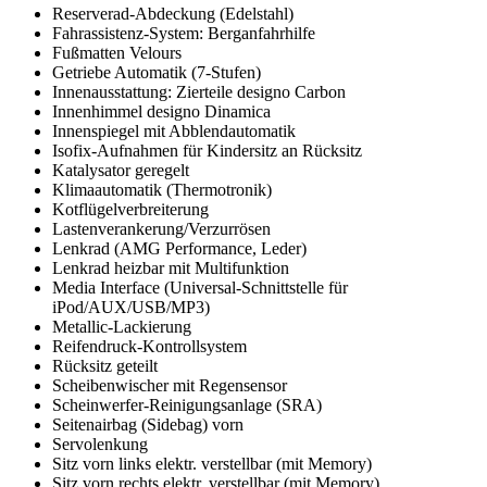
Reserverad-Abdeckung (Edelstahl)
Fahrassistenz-System: Berganfahrhilfe
Fußmatten Velours
Getriebe Automatik (7-Stufen)
Innenausstattung: Zierteile designo Carbon
Innenhimmel designo Dinamica
Innenspiegel mit Abblendautomatik
Isofix-Aufnahmen für Kindersitz an Rücksitz
Katalysator geregelt
Klimaautomatik (Thermotronik)
Kotflügelverbreiterung
Lastenverankerung/Verzurrösen
Lenkrad (AMG Performance, Leder)
Lenkrad heizbar mit Multifunktion
Media Interface (Universal-Schnittstelle für
iPod/AUX/USB/MP3)
Metallic-Lackierung
Reifendruck-Kontrollsystem
Rücksitz geteilt
Scheibenwischer mit Regensensor
Scheinwerfer-Reinigungsanlage (SRA)
Seitenairbag (Sidebag) vorn
Servolenkung
Sitz vorn links elektr. verstellbar (mit Memory)
Sitz vorn rechts elektr. verstellbar (mit Memory)