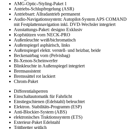
AMG-Optic-/Styling-Paket 1
Antriebs-Schlupfregelung (ASR)
Antriebsart: Allradantrieb permanent
Audio-Navigationssystem: Autopilot-System APS COMAND
mit Festplattennavigation inkl. DVD-Wechsler integriert
Ausstattungs-Paket: designo Exklusiv
Kopfstützen vorn NECK-PRO
Außenleuchte weiß/bichromatisch
Außenspiegel asphärisch, links
Außenspiegel elektr. verstell- und heizbar, beide
Beckenairbag vorn (Pelvisbag)
Bi-Xenon-Scheinwerfer
Blinkleuchte in Außenspiegel integriert
Bremsassistent
Bremssättel rot lackiert
Chrom-Paket
Differentialsperren
Einschaltautomatik für Fahrlicht
Einstiegschienen (Edelstahl) beleuchtet
Elektron. Stabilitäts-Programm (ESP)
Anti-Blockier-System (ABS)
elektronisches Traktionssystem (ETS)
Exterieur-Paket Edelstahl
Trittbretter seitlich