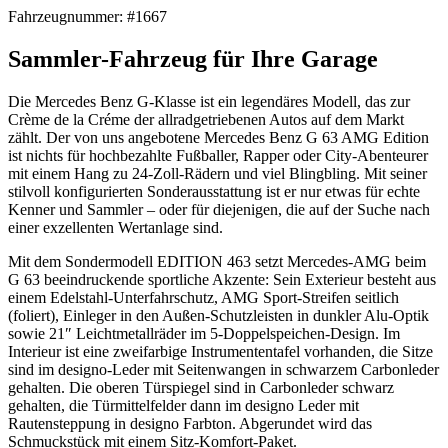
Fahrzeugnummer: #1667
Sammler-Fahrzeug für Ihre Garage
Die Mercedes Benz G-Klasse ist ein legendäres Modell, das zur
Crème de la Créme der allradgetriebenen Autos auf dem Markt
zählt. Der von uns angebotene Mercedes Benz G 63 AMG Edition
ist nichts für hochbezahlte Fußballer, Rapper oder City-Abenteurer
mit einem Hang zu 24-Zoll-Rädern und viel Blingbling. Mit seiner
stilvoll konfigurierten Sonderausstattung ist er nur etwas für echte
Kenner und Sammler – oder für diejenigen, die auf der Suche nach
einer exzellenten Wertanlage sind.
Mit dem Sondermodell EDITION 463 setzt Mercedes-AMG beim
G 63 beeindruckende sportliche Akzente: Sein Exterieur besteht aus
einem Edelstahl-Unterfahrschutz, AMG Sport-Streifen seitlich
(foliert), Einleger in den Außen-Schutzleisten in dunkler Alu-Optik
sowie 21″ Leichtmetallräder im 5-Doppelspeichen-Design. Im
Interieur ist eine zweifarbige Instrumententafel vorhanden, die Sitze
sind im designo-Leder mit Seitenwangen in schwarzem Carbonleder
gehalten. Die oberen Türspiegel sind in Carbonleder schwarz
gehalten, die Türmittelfelder dann im designo Leder mit
Rautensteppung in designo Farbton. Abgerundet wird das
Schmuckstück mit einem Sitz-Komfort-Paket.