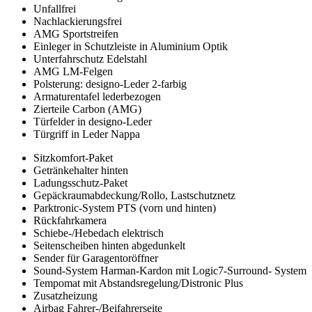
Unfallfrei
Nachlackierungsfrei
AMG Sportstreifen
Einleger in Schutzleiste in Aluminium Optik
Unterfahrschutz Edelstahl
AMG LM-Felgen
Polsterung: designo-Leder 2-farbig
Armaturentafel lederbezogen
Zierteile Carbon (AMG)
Türfelder in designo-Leder
Türgriff in Leder Nappa
Sitzkomfort-Paket
Getränkehalter hinten
Ladungsschutz-Paket
Gepäckraumabdeckung/Rollo, Lastschutznetz
Parktronic-System PTS (vorn und hinten)
Rückfahrkamera
Schiebe-/Hebedach elektrisch
Seitenscheiben hinten abgedunkelt
Sender für Garagentoröffner
Sound-System Harman-Kardon mit Logic7-Surround- System
Tempomat mit Abstandsregelung/Distronic Plus
Zusatzheizung
Airbag Fahrer-/Beifahrerseite