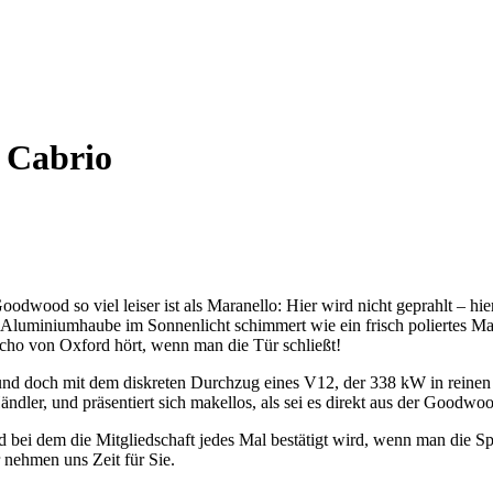
 Cabrio
dwood so viel leiser ist als Maranello: Hier wird nicht geprahlt – hie
Aluminiumhaube im Sonnenlicht schimmert wie ein frisch poliertes Ma
 Echo von Oxford hört, wenn man die Tür schließt!
mt und doch mit dem diskreten Durchzug eines V12, der 338 kW in reine
 Händler, und präsentiert sich makellos, als sei es direkt aus der Good
nd bei dem die Mitgliedschaft jedes Mal bestätigt wird, wenn man die Sp
 nehmen uns Zeit für Sie.