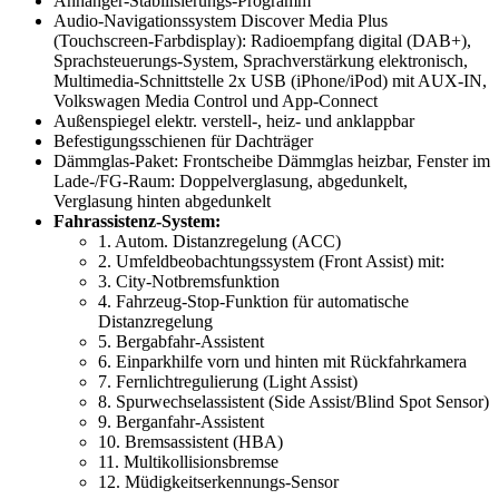
Anhänger-Stabilisierungs-Programm
Audio-Navigationssystem Discover Media Plus
(Touchscreen-Farbdisplay): Radioempfang digital (DAB+),
Sprachsteuerungs-System, Sprachverstärkung elektronisch,
Multimedia-Schnittstelle 2x USB (iPhone/iPod) mit AUX-IN,
Volkswagen Media Control und App-Connect
Außenspiegel elektr. verstell-, heiz- und anklappbar
Befestigungsschienen für Dachträger
Dämmglas-Paket: Frontscheibe Dämmglas heizbar, Fenster im
Lade-/FG-Raum: Doppelverglasung, abgedunkelt,
Verglasung hinten abgedunkelt
Fahrassistenz-System:
1. Autom. Distanzregelung (ACC)
2. Umfeldbeobachtungssystem (Front Assist) mit:
3. City-Notbremsfunktion
4. Fahrzeug-Stop-Funktion für automatische
Distanzregelung
5. Bergabfahr-Assistent
6. Einparkhilfe vorn und hinten mit Rückfahrkamera
7. Fernlichtregulierung (Light Assist)
8. Spurwechselassistent (Side Assist/Blind Spot Sensor)
9. Berganfahr-Assistent
10. Bremsassistent (HBA)
11. Multikollisionsbremse
12. Müdigkeitserkennungs-Sensor