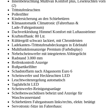
Innenbeleuchtung Multivan Komfort plus, Leseleuchten vorn
(2)
Trittstufenleuchten
Pollenfilter
Kindersicherung an den Schiebetüren
Klimaautomatik Climatronic (Fahrerhaus &
Lade-/Fahrgastraum)
Dachverkleidung Himmel Komfort mit Luftausströmer
Kraftstofftank: 80 Ltr.
Kühlergrill schwarz lackiert, mit Chromleisten
Ladekanten-/Trittstufenabdeckungen in Edelstahl
Multifunktionsanzeige Premium (Farbdisplay)
Nebelscheinwerfer mit integriertem Abbiegelicht
Radstand 3.000 mm
Reifenkontroll-Anzeige
Rußpartikelfilter
Schadstoffarm nach Abgasnorm Euro 6
Scheinwerfer und Heckleuchten LED
Leuchtweitenregelung automatisch
Tagfahrlicht LED
Scheinwerfer-Reinigungsanlage
Scheibenwaschdüsen beheizt und Anzeige für
Waschwasserstand
Schiebetüren Fahrgastraum links/rechts, elektr. betätigt
Servotronic-Sitze im Fahrerhaus: