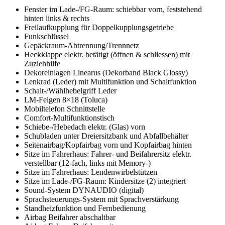
Fenster im Lade-/FG-Raum: schiebbar vorn, feststehend
hinten links & rechts
Freilaufkupplung für Doppelkupplungsgetriebe
Funkschlüssel
Gepäckraum-Abtrennung/Trennnetz
Heckklappe elektr. betätigt (öffnen & schliessen) mit
Zuziehhilfe
Dekoreinlagen Linearus (Dekorband Black Glossy)
Lenkrad (Leder) mit Multifunktion und Schaltfunktion
Schalt-/Wählhebelgriff Leder
LM-Felgen 8×18 (Toluca)
Mobiltelefon Schnittstelle
Comfort-Multifunktionstisch
Schiebe-/Hebedach elektr. (Glas) vorn
Schubladen unter Dreiersitzbank und Abfallbehälter
Seitenairbag/Kopfairbag vorn und Kopfairbag hinten
Sitze im Fahrerhaus: Fahrer- und Beifahrersitz elektr.
verstellbar (12-fach, links mit Memory-)
Sitze im Fahrerhaus: Lendenwirbelstützen
Sitze im Lade-/FG-Raum: Kindersitze (2) integriert
Sound-System DYNAUDIO (digital)
Sprachsteuerungs-System mit Sprachverstärkung
Standheizfunktion und Fernbedienung
Airbag Beifahrer abschaltbar