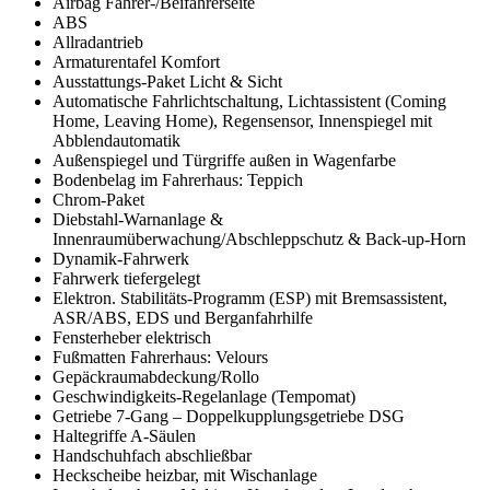
Airbag Fahrer-/Beifahrerseite
ABS
Allradantrieb
Armaturentafel Komfort
Ausstattungs-Paket Licht & Sicht
Automatische Fahrlichtschaltung, Lichtassistent (Coming
Home, Leaving Home), Regensensor, Innenspiegel mit
Abblendautomatik
Außenspiegel und Türgriffe außen in Wagenfarbe
Bodenbelag im Fahrerhaus: Teppich
Chrom-Paket
Diebstahl-Warnanlage &
Innenraumüberwachung/Abschleppschutz & Back-up-Horn
Dynamik-Fahrwerk
Fahrwerk tiefergelegt
Elektron. Stabilitäts-Programm (ESP) mit Bremsassistent,
ASR/ABS, EDS und Berganfahrhilfe
Fensterheber elektrisch
Fußmatten Fahrerhaus: Velours
Gepäckraumabdeckung/Rollo
Geschwindigkeits-Regelanlage (Tempomat)
Getriebe 7-Gang – Doppelkupplungsgetriebe DSG
Haltegriffe A-Säulen
Handschuhfach abschließbar
Heckscheibe heizbar, mit Wischanlage