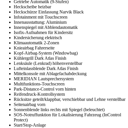
Getriebe Automatik (9-Stufen)
Heckscheibe heizbar
Heckschürze Einfassung Narvik Black
Infotainment mit Touchscreen
Innenausstattung: Aluminium
Innenspiegel mit Abblendautomatik
Isofix-Aufnahmen für Kindersitz
Kindersicherung elektrisch
Klimaautomatik 2-Zonen
Knieairbag Fahrerseite
Kopf-Airbag-System (Windowbag)
Kühlergrill Dark Atlas Finish
Lenksäule (Lenkrad) höhenverstellbar
Lufteinlassblende Dark Atlas Finish
Mittelkonsole mit Ablagefachabdeckung
MERIDIAN Lautsprechersystem
Multifunktions-Touchscreen
Park-Distance-Control vorn hinten
Reifendruck-Kontrollsystem
Rücksitze geteilt/klappbar, verschiebbar und Lehne verstellbar
Seitenairbag vorn
Sonnenblende links rechts mit Spiegel (beleuchtet)
SOS-Notruffunktion für Lokalisierung Fahrzeug (InControl
Protect)
Start/Stop-Anlage