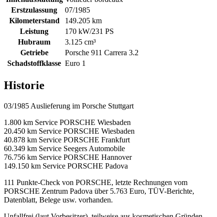
Erstzulassung
07/1985
Kilometerstand
149.205 km
Leistung
170 kW/231 PS
Hubraum
3.125 cm³
Getriebe
Porsche 911 Carrera 3.2
Schadstoffklasse
Euro 1
Historie
03/1985 Auslieferung im Porsche Stuttgart
1.800 km Service PORSCHE Wiesbaden
20.450 km Service PORSCHE Wiesbaden
40.878 km Service PORSCHE Frankfurt
60.349 km Service Seegers Automobile
76.756 km Service PORSCHE Hannover
149.150 km Service PORSCHE Padova
111 Punkte-Check von PORSCHE, letzte Rechnungen vom
PORSCHE Zentrum Padova über 5.763 Euro, TÜV-Berichte,
Datenblatt, Belege usw. vorhanden.
Unfallfrei (laut Vorbesitzer), teilweise aus kosmetischen Gründen